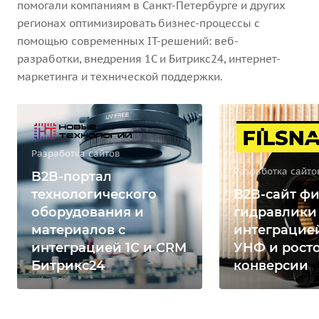
помогали компаниям в Санкт-Петербурге и других
регионах оптимизировать бизнес-процессы с
помощью современных IT-решений: веб-
разработки, внедрения 1С и Битрикс24, интернет-
маркетинга и технической поддержки.
Разработка сайтов
Разработка сайто
B2B-портал
технологического
B2B-сайт фи
оборудования и
гидравлики
материалов с
интеграцией
интеграцией 1С и CRM
УНФ и рост
Битрикс24
конверсии