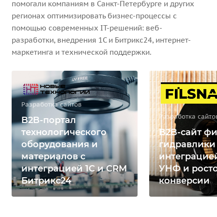
помогали компаниям в Санкт-Петербурге и других
регионах оптимизировать бизнес-процессы с
помощью современных IT-решений: веб-
разработки, внедрения 1С и Битрикс24, интернет-
маркетинга и технической поддержки.
Разработка сайтов
Разработка сайто
B2B-портал
технологического
B2B-сайт фи
оборудования и
гидравлики
материалов с
интеграцией
интеграцией 1С и CRM
УНФ и рост
Битрикс24
конверсии