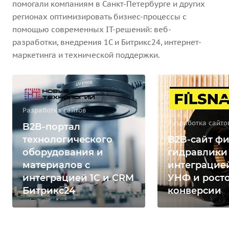
помогали компаниям в Санкт-Петербурге и других
регионах оптимизировать бизнес-процессы с
помощью современных IT-решений: веб-
разработки, внедрения 1С и Битрикс24, интернет-
маркетинга и технической поддержки.
Разработка сайтов
Разработка сайто
B2B-портал
технологического
B2B-сайт фи
оборудования и
гидравлики
материалов с
интеграцией
интеграцией 1С и CRM
УНФ и рост
Битрикс24
конверсии