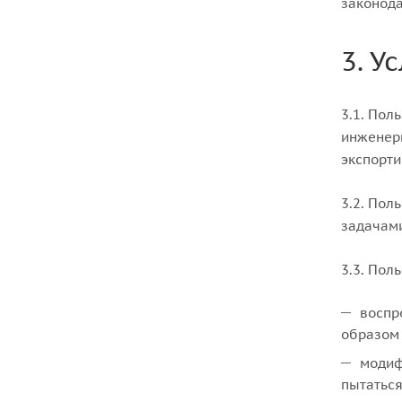
законода
3. У
3.1. Пол
инженерн
экспорти
3.2. Пол
задачами
3.3. Пол
воспр
образом 
модиф
пытаться