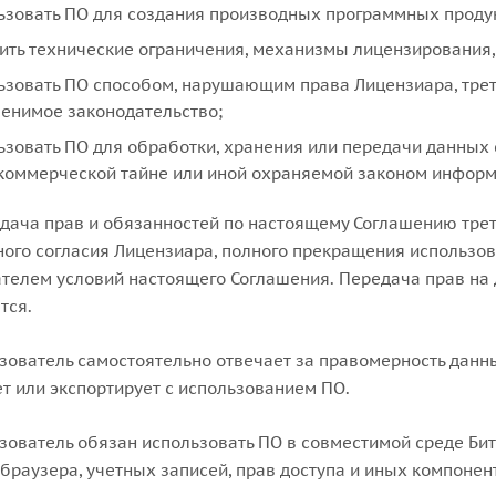
ьзовать ПО для создания производных программных продук
ить технические ограничения, механизмы лицензирования,
ьзовать ПО способом, нарушающим права Лицензиара, трет
енимое законодательство;
ьзовать ПО для обработки, хранения или передачи данных
коммерческой тайне или иной охраняемой законом информ
едача прав и обязанностей по настоящему Соглашению трет
ого согласия Лицензиара, полного прекращения использо
телем условий настоящего Соглашения. Передача прав на 
тся.
ьзователь самостоятельно отвечает за правомерность данны
т или экспортирует с использованием ПО.
ьзователь обязан использовать ПО в совместимой среде Би
 браузера, учетных записей, прав доступа и иных компоне