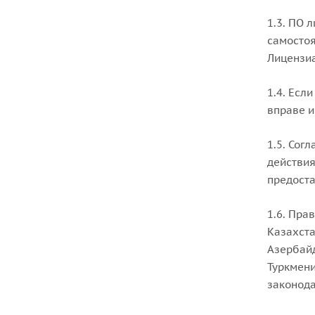
1.3. ПО 
самостоя
Лицензи
1.4. Есл
вправе и
1.5. Сог
действия
предоста
1.6. Пра
Казахста
Азербайд
Туркмени
законод