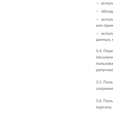
испол
обход
испол
или прим
испол
данных, 
3.4. Пер
письменн
пользова
допускае
3.5. Пол
сохраняе
3.6. Пол
портала,