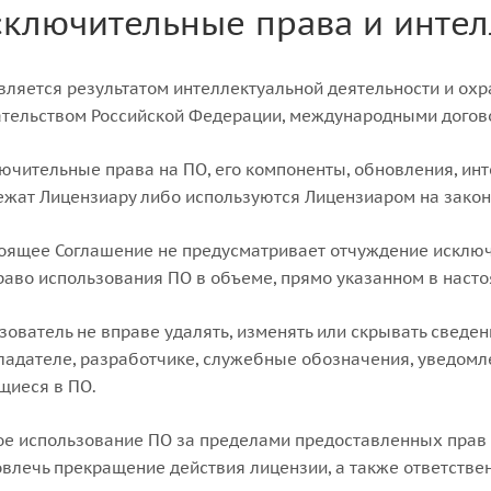
сключительные права и интел
является результатом интеллектуальной деятельности и охр
ательством Российской Федерации, международными дого
лючительные права на ПО, его компоненты, обновления, и
жат Лицензиару либо используются Лицензиаром на зако
тоящее Соглашение не предусматривает отчуждение исклю
раво использования ПО в объеме, прямо указанном в наст
ьзователь не вправе удалять, изменять или скрывать сведен
адателе, разработчике, служебные обозначения, уведом
щиеся в ПО.
ое использование ПО за пределами предоставленных прав
влечь прекращение действия лицензии, а также ответств