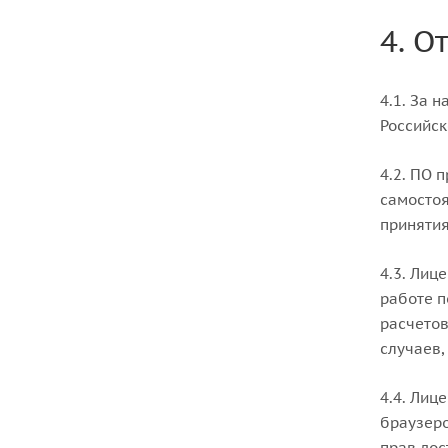
4. О
4.1. За 
Российск
4.2. ПО 
самостоя
принятия
4.3. Лиц
работе п
расчетов
случаев,
4.4. Лиц
браузеро
прав дос