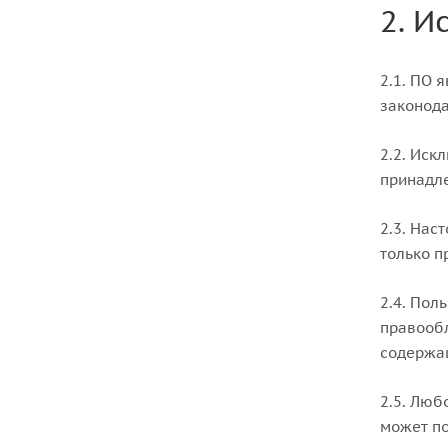
2. И
2.1. ПО 
законод
2.2. Иск
принадле
2.3. Нас
только п
2.4. Пол
правообл
содержа
2.5. Люб
может по