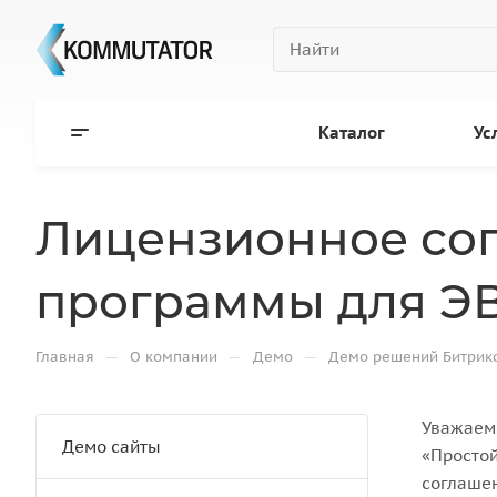
Каталог
Ус
Лицензионное сог
программы для ЭВ
—
—
—
Главная
О компании
Демо
Демо решений Битрик
Уважаемы
Демо сайты
«Простой
соглашен