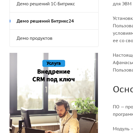
Демо решений 1С-Битрикс
для ЭВМ 
Установк
Демо решений Битрикс24
Пользова
условиям
Демо продуктов
ее со св
Настоящ
Афанасье
Пользова
Осн
ПО — про
программ
Модуль —