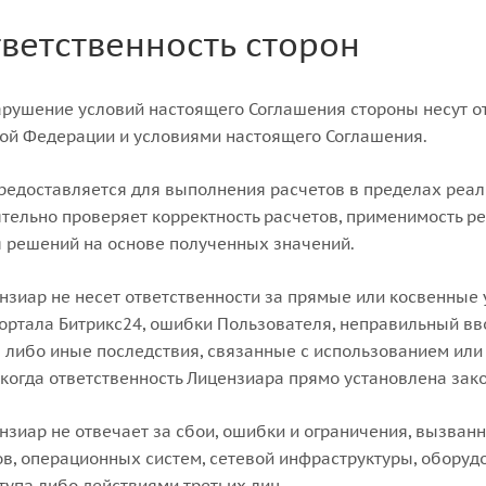
тветственность сторон
нарушение условий настоящего Соглашения стороны несут о
ой Федерации и условиями настоящего Соглашения.
предоставляется для выполнения расчетов в пределах реа
тельно проверяет корректность расчетов, применимость ре
 решений на основе полученных значений.
ензиар не несет ответственности за прямые или косвенные
ортала Битрикс24, ошибки Пользователя, неправильный вв
 либо иные последствия, связанные с использованием ил
 когда ответственность Лицензиара прямо установлена зак
ензиар не отвечает за сбои, ошибки и ограничения, вызван
в, операционных систем, сетевой инфраструктуры, оборуд
тупа либо действиями третьих лиц.