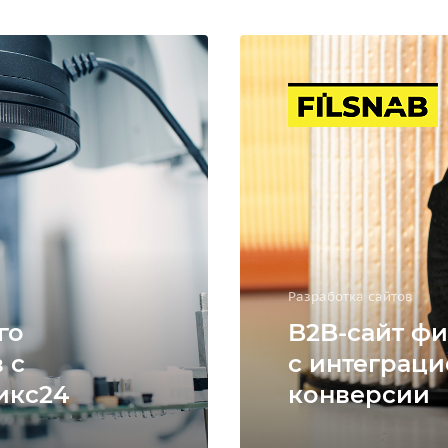
Разработка сайтов
го
B2B-сайт фи
 с
с интеграци
икс24
конверсии