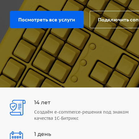
Посмотреть все услуги
Подключить со
14 лет
Создаём e-commerce-решения под знаком
качества 1С-Битрикс
1 день