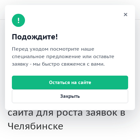
×
!
Уведомление при уходе
Подождите!
с сайта
Перед уходом посмотрите наше
специальное предложение или оставьте
—
—
—
Главная
О компании
Демо
заявку - мы быстро свяжемся с вами.
—
Демо решений для 1С-Битрикс
Уведомление при уходе с сайта
Остаться на сайте
Уведомление при уходе с
Закрыть
сайта для роста заявок в
Челябинске