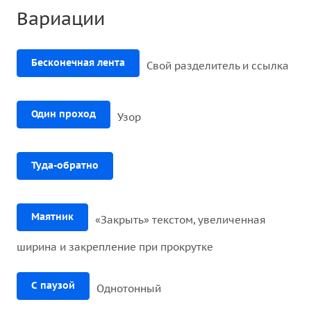
Вариации
Бесконечная лента
Свой разделитель и ссылка
Один проход
Узор
Туда-обратно
Маятник
«Закрыть» текстом, увеличенная
ширина и закрепление при прокрутке
С паузой
Однотонный