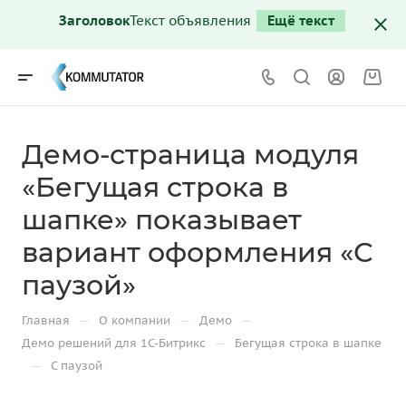
Текст объявления
Ещё текст
Заголовок
Демо-страница модуля
«Бегущая строка в
шапке» показывает
вариант оформления «С
паузой»
—
—
—
Главная
О компании
Демо
—
Демо решений для 1С-Битрикс
Бегущая строка в шапке
—
С паузой