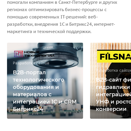
помогали компаниям в Санкт-Петербурге и других
регионах оптимизировать бизнес-процессы с
помощью современных IT-решений: веб-
разработки, внедрения 1С и Битрикс24, интернет-
маркетинга и технической поддержки.
Разработка сайтов
Разработка сайто
B2B-портал
технологического
B2B-сайт фи
оборудования и
гидравлики
материалов с
интеграцией
интеграцией 1С и CRM
УНФ и рост
Битрикс24
конверсии