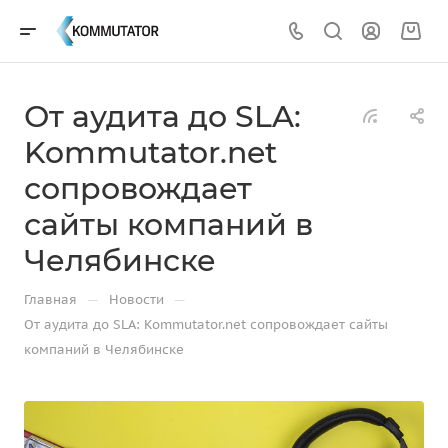
От аудита до SLA:
Kommutator.net
сопровождает
сайты компаний в
Челябинске
—
—
Главная
Новости
От аудита до SLA: Kommutator.net сопровождает сайты
компаний в Челябинске