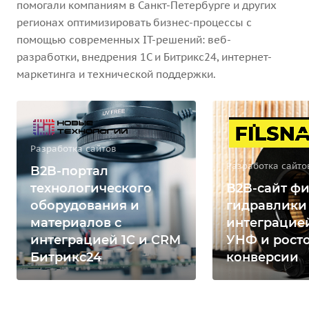
помогали компаниям в Санкт-Петербурге и других
регионах оптимизировать бизнес-процессы с
помощью современных IT-решений: веб-
разработки, внедрения 1С и Битрикс24, интернет-
маркетинга и технической поддержки.
Разработка сайтов
Разработка сайто
B2B-портал
технологического
B2B-сайт фи
оборудования и
гидравлики
материалов с
интеграцией
интеграцией 1С и CRM
УНФ и рост
Битрикс24
конверсии