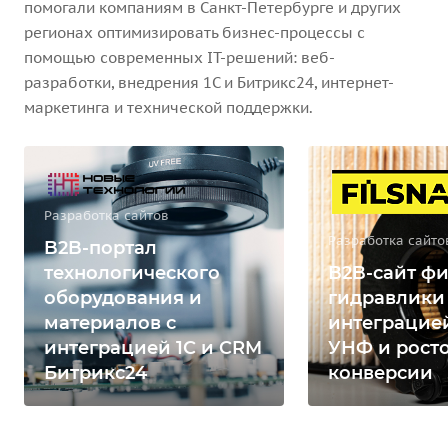
помогали компаниям в Санкт-Петербурге и других
регионах оптимизировать бизнес-процессы с
помощью современных IT-решений: веб-
разработки, внедрения 1С и Битрикс24, интернет-
маркетинга и технической поддержки.
Разработка сайтов
Разработка сайто
B2B-портал
технологического
B2B-сайт фи
оборудования и
гидравлики
материалов с
интеграцией
интеграцией 1С и CRM
УНФ и рост
Битрикс24
конверсии