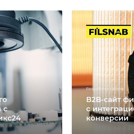
Разработка сайтов
го
B2B-сайт фи
 с
с интеграци
икс24
конверсии