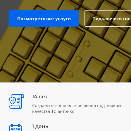
Посмотреть все услуги
Подключить со
14 лет
Создаём e-commerce-решения под знаком
качества 1С-Битрикс
1 день