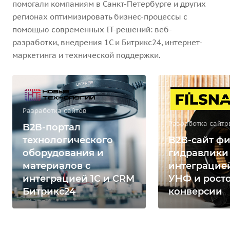
помогали компаниям в Санкт-Петербурге и других
регионах оптимизировать бизнес-процессы с
помощью современных IT-решений: веб-
разработки, внедрения 1С и Битрикс24, интернет-
маркетинга и технической поддержки.
Разработка сайтов
Разработка сайто
B2B-портал
технологического
B2B-сайт фи
оборудования и
гидравлики
материалов с
интеграцией
интеграцией 1С и CRM
УНФ и рост
Битрикс24
конверсии