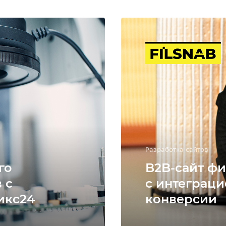
Разработка сайтов
го
B2B-сайт фи
 с
с интеграци
икс24
конверсии