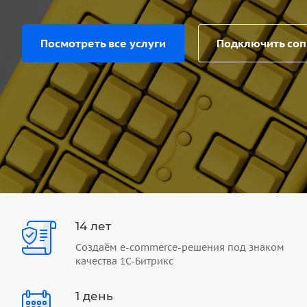
Посмотреть все услуги
Подключить со
14 лет
Создаём e-commerce-решения под знаком
качества 1С-Битрикс
1 день