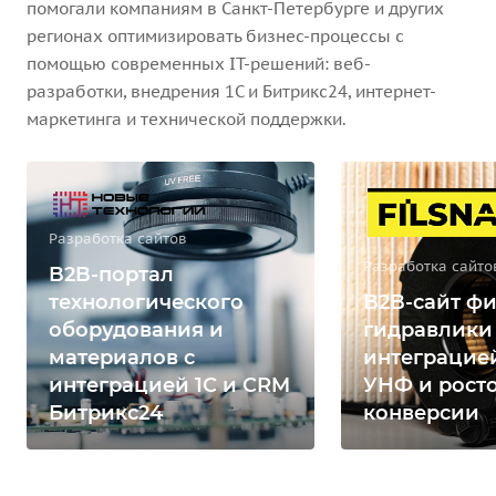
помогали компаниям в Санкт-Петербурге и других
регионах оптимизировать бизнес-процессы с
помощью современных IT-решений: веб-
разработки, внедрения 1С и Битрикс24, интернет-
маркетинга и технической поддержки.
Разработка сайтов
Разработка сайто
B2B-портал
технологического
B2B-сайт фи
оборудования и
гидравлики
материалов с
интеграцией
интеграцией 1С и CRM
УНФ и рост
Битрикс24
конверсии