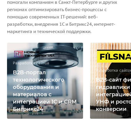
помогали компаниям в Санкт-Петербурге и других
регионах оптимизировать бизнес-процессы с
помощью современных IT-решений: веб-
разработки, внедрения 1С и Битрикс24, интернет-
маркетинга и технической поддержки.
Разработка сайтов
Разработка сайто
B2B-портал
технологического
B2B-сайт фи
оборудования и
гидравлики
материалов с
интеграцией
интеграцией 1С и CRM
УНФ и рост
Битрикс24
конверсии