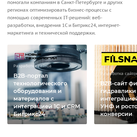
помогали компаниям в Санкт-Петербурге и других
регионах оптимизировать бизнес-процессы с
помощью современных IT-решений: веб-
разработки, внедрения 1С и Битрикс24, интернет-
маркетинга и технической поддержки.
Разработка сайтов
Разработка сайто
B2B-портал
технологического
B2B-сайт фи
оборудования и
гидравлики
материалов с
интеграцией
интеграцией 1С и CRM
УНФ и рост
Битрикс24
конверсии