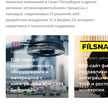
помогали компаниям в Санкт-Петербурге и других
регионах оптимизировать бизнес-процессы с
помощью современных IT-решений: веб-
разработки, внедрения 1С и Битрикс24, интернет-
маркетинга и технической поддержки.
Разработка сайтов
Разработка сайто
B2B-портал
технологического
B2B-сайт фи
оборудования и
гидравлики
материалов с
интеграцией
интеграцией 1С и CRM
УНФ и рост
Битрикс24
конверсии