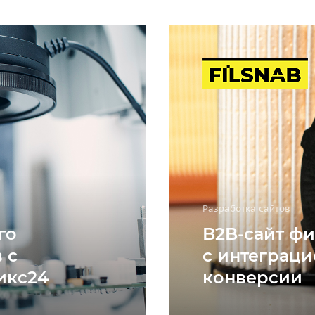
Разработка сайтов
го
B2B-сайт фи
 с
с интеграци
икс24
конверсии