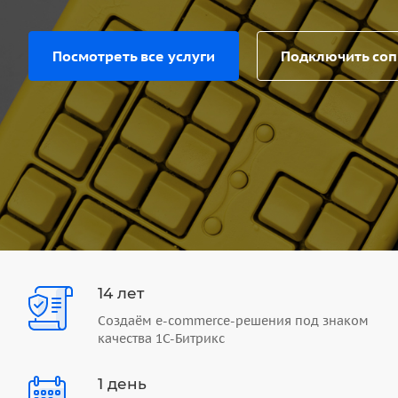
Посмотреть все услуги
Подключить со
14 лет
Создаём e-commerce-решения под знаком
качества 1С-Битрикс
1 день