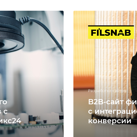
Разработка сайтов
го
B2B-сайт фи
 с
с интеграци
икс24
конверсии