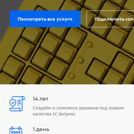
Посмотреть все услуги
Подключить со
14 лет
Создаём e-commerce-решения под знаком
качества 1С-Битрикс
1 день