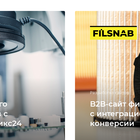
Разработка сайтов
го
B2B-сайт фи
 с
с интеграци
икс24
конверсии