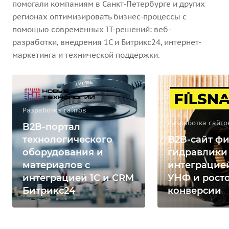
помогали компаниям в Санкт-Петербурге и других
регионах оптимизировать бизнес-процессы с
помощью современных IT-решений: веб-
разработки, внедрения 1С и Битрикс24, интернет-
маркетинга и технической поддержки.
Разработка сайтов
Разработка сайто
B2B-портал
технологического
B2B-сайт фи
оборудования и
гидравлики
материалов с
интеграцией
интеграцией 1С и CRM
УНФ и рост
Битрикс24
конверсии