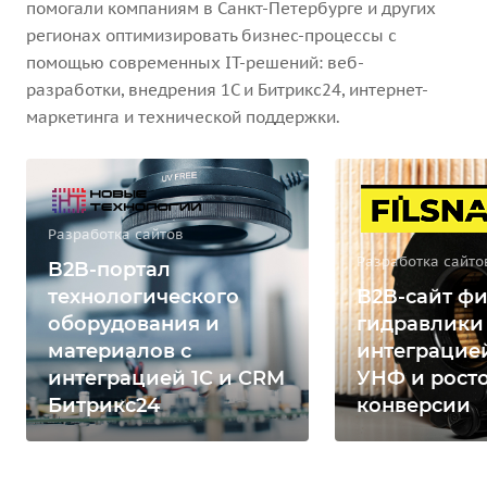
помогали компаниям в Санкт-Петербурге и других
регионах оптимизировать бизнес-процессы с
помощью современных IT-решений: веб-
разработки, внедрения 1С и Битрикс24, интернет-
маркетинга и технической поддержки.
Разработка сайтов
Разработка сайто
B2B-портал
технологического
B2B-сайт фи
оборудования и
гидравлики
материалов с
интеграцией
интеграцией 1С и CRM
УНФ и рост
Битрикс24
конверсии