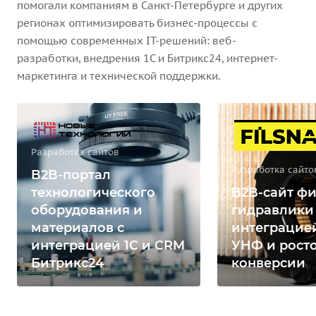
помогали компаниям в Санкт-Петербурге и других
регионах оптимизировать бизнес-процессы с
помощью современных IT-решений: веб-
разработки, внедрения 1С и Битрикс24, интернет-
маркетинга и технической поддержки.
Разработка сайтов
Разработка сайто
B2B-портал
технологического
B2B-сайт фи
оборудования и
гидравлики
материалов с
интеграцией
интеграцией 1С и CRM
УНФ и рост
Битрикс24
конверсии