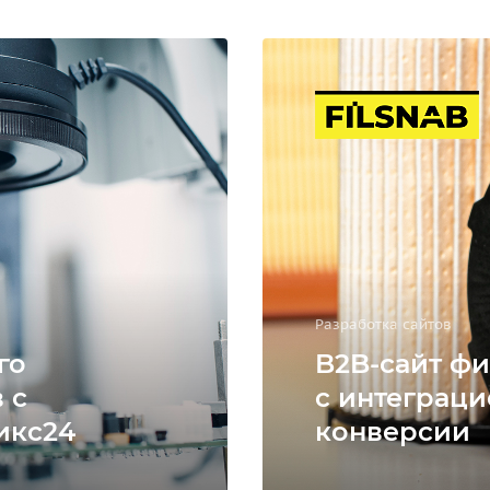
Разработка сайтов
го
B2B-сайт фи
 с
с интеграци
икс24
конверсии