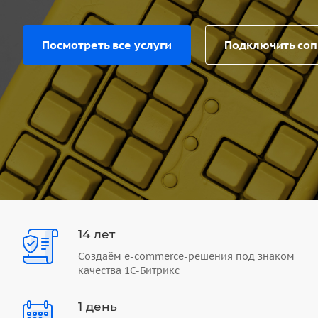
Посмотреть все услуги
Подключить со
14 лет
Создаём e-commerce-решения под знаком
качества 1С-Битрикс
1 день