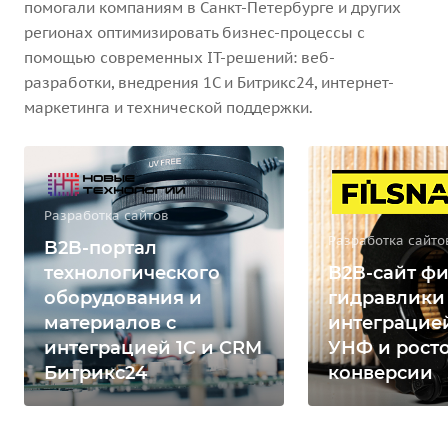
помогали компаниям в Санкт-Петербурге и других
регионах оптимизировать бизнес-процессы с
помощью современных IT-решений: веб-
разработки, внедрения 1С и Битрикс24, интернет-
маркетинга и технической поддержки.
Разработка сайтов
Разработка сайто
B2B-портал
технологического
B2B-сайт фи
оборудования и
гидравлики
материалов с
интеграцией
интеграцией 1С и CRM
УНФ и рост
Битрикс24
конверсии