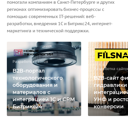
помогали компаниям в Санкт-Петербурге и других
регионах оптимизировать бизнес-процессы с
помощью современных IT-решений: веб-
разработки, внедрения 1С и Битрикс24, интернет-
маркетинга и технической поддержки.
Разработка сайтов
Разработка сайто
B2B-портал
технологического
B2B-сайт фи
оборудования и
гидравлики
материалов с
интеграцией
интеграцией 1С и CRM
УНФ и рост
Битрикс24
конверсии