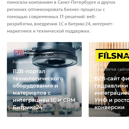
помогали компаниям в Санкт-Петербурге и других
регионах оптимизировать бизнес-процессы с
помощью современных IT-решений: веб-
разработки, внедрения 1С и Битрикс24, интернет-
маркетинга и технической поддержки.
Разработка сайтов
Разработка сайто
B2B-портал
технологического
B2B-сайт фи
оборудования и
гидравлики
материалов с
интеграцией
интеграцией 1С и CRM
УНФ и рост
Битрикс24
конверсии