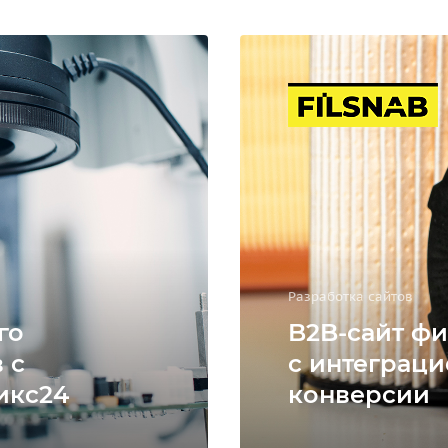
Разработка сайтов
го
B2B-сайт фи
 с
с интеграци
икс24
конверсии