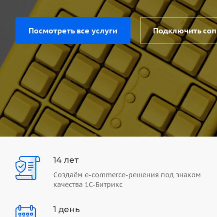
Посмотреть все услуги
Подключить со
14 лет
Создаём e-commerce-решения под знаком
качества 1С-Битрикс
1 день